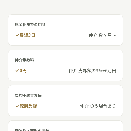
現金化までの期間
最短3日
仲介:数ヶ月〜
仲介手数料
0円
仲介:売却額の3%+6万円
契約不適合責任
原則免除
仲介:負う場合あり
残置物・家財の処分