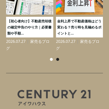
つ
【初心者向け】不動産売却後
金利上昇で不動産価格はどう
と
の確定申告のやり方｜必要書
変わる？売り時を見極めるポ
類や手順...
イントと...
2026.07.27
家売るブロ
2026.07.27
家売るブロ
2
グ
グ