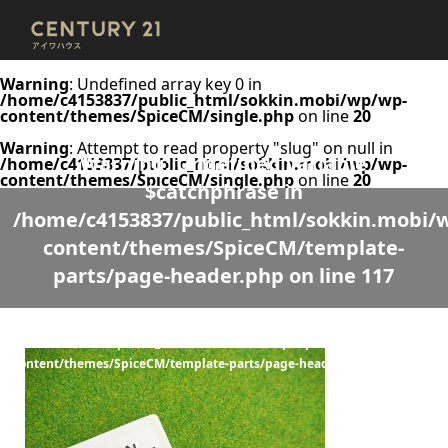
Warning
: Undefined array key 0 in
/home/c4153837/public_html/sokkin.mobi/wp/wp-
content/themes/SpiceCM/single.php
on line
20
Warning
: Attempt to read property "slug" on null in
Warning
: Undefined variable
/home/c4153837/public_html/sokkin.mobi/wp/wp-
content/themes/SpiceCM/single.php
on line
20
$catchphrase in
/home/c4153837/public_html/sokkin.mobi/
content/themes/SpiceCM/template-
parts/page-header.php
on line
117
Warning
: Undefined variable $desc in
/home/c4153837/public_html/sokkin.mobi/wp/wp-
content/themes/SpiceCM/template-parts/page-header.php
on line
118