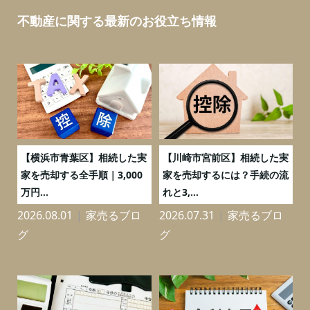
不動産に関する最新のお役立ち情報
務
【横浜市青葉区】相続した実
【川崎市宮前区】相続した実
の
家を売却する全手順｜3,000
家を売却するには？手続の流
万円...
れと3,...
2026.08.01
家売るブロ
2026.07.31
家売るブロ
2
グ
グ