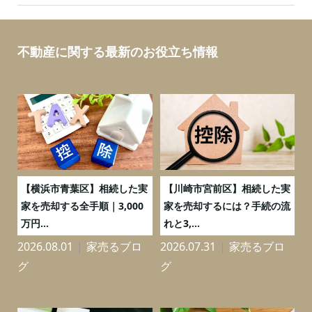
不動産に関する最新のお役立ち情報
務
【横浜市青葉区】相続した実
【川崎市宮前区】相続した実
の
家を売却する全手順｜3,000
家を売却するには？手続の流
万円...
れと3,...
2026.08.01
家売るブロ
2026.07.31
家売るブロ
2
グ
グ