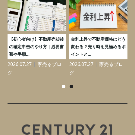
つ
【初心者向け】不動産売却後
金利上昇で不動産価格はどう
と
の確定申告のやり方｜必要書
変わる？売り時を見極めるポ
類や手順...
イントと...
2026.07.27
家売るブロ
2026.07.27
家売るブロ
2
グ
グ