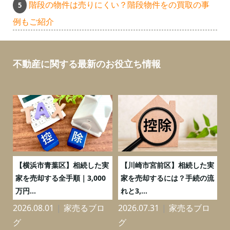
階段の物件は売りにくい？階段物件をの買取の事
例もご紹介
不動産に関する最新のお役立ち情報
務
【横浜市青葉区】相続した実
【川崎市宮前区】相続した実
の
家を売却する全手順｜3,000
家を売却するには？手続の流
万円...
れと3,...
2026.08.01
家売るブロ
2026.07.31
家売るブロ
2
グ
グ