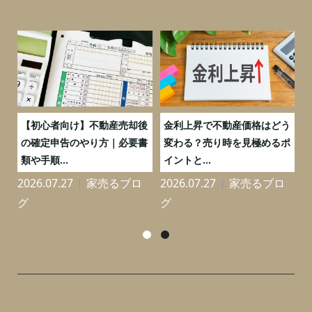
つ
【初心者向け】不動産売却後
金利上昇で不動産価格はどう
と
の確定申告のやり方｜必要書
変わる？売り時を見極めるポ
類や手順...
イントと...
2026.07.27
家売るブロ
2026.07.27
家売るブロ
2
グ
グ