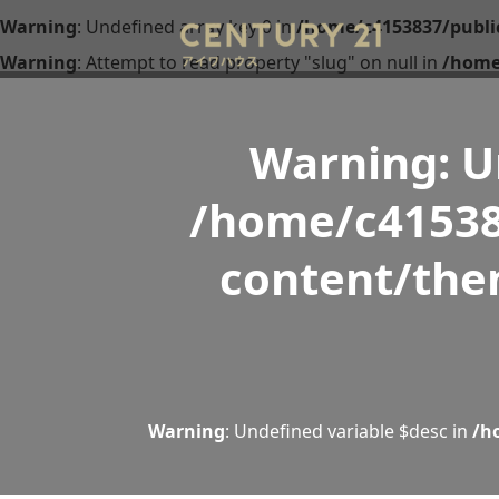
Warning
: Undefined array key 0 in
/home/c4153837/publi
Warning
: Attempt to read property "slug" on null in
/home
Warning
: 
/home/c41538
content/the
Warning
: Undefined variable $desc in
/h