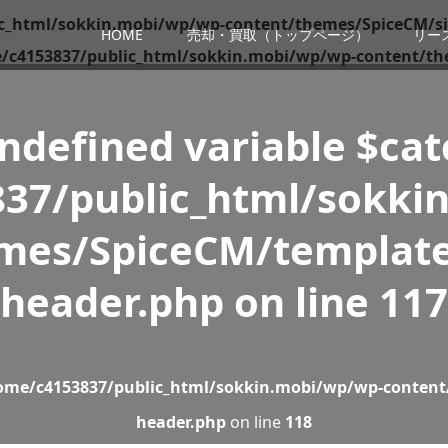
c_html/sokkin.mobi/wp/wp-content/themes/SpiceCM/si
HOME
売却・買取（トップページ）
リー
/c4153837/public_html/sokkin.mobi/wp/wp-content/th
Undefined variable $ca
37/public_html/sokki
mes/SpiceCM/template
header.php
on line
117
ome/c4153837/public_html/sokkin.mobi/wp/wp-content
header.php
on line
118