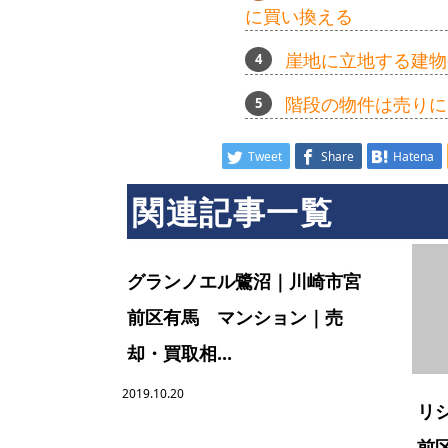
に買い換える
崖地に立地する建物
階段の物件は売りに
Tweet
Share
Hatena
関連記事一覧
グランノエル鷺沼｜川崎市宮
前区有馬 マンション｜売
却・買取相...
2019.10.20
リ
前