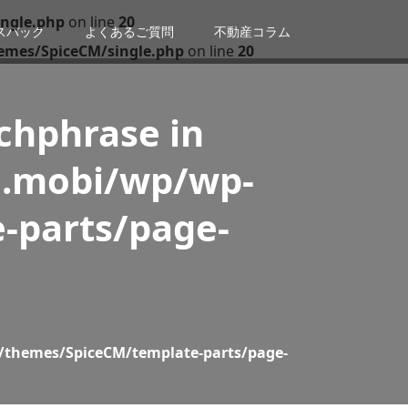
ngle.php
on line
20
スバック
よくあるご質問
不動産コラム
emes/SpiceCM/single.php
on line
20
tchphrase in
n.mobi/wp/wp-
-parts/page-
/themes/SpiceCM/template-parts/page-