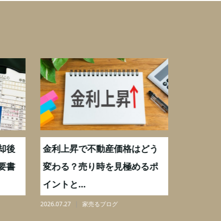
却後
金利上昇で不動産価格はどう
【不動産
要書
変わる？売り時を見極めるポ
手数料0
イントと...
りを解...
2026.07.27
家売るブログ
2026.08.07