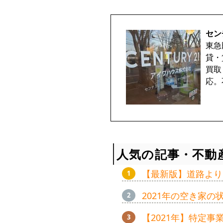
セン
東急
貸・
買取
応。
人気の記事・不動
【最新版】道路より
2021年の空き家
【2021年】特定