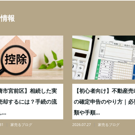
ち情報
崎市宮前区】相続した実
【初心者向け】不動産売
売却するには？手続の流
の確定申告のやり方｜必
...
類や手順...
31
家売るブログ
2026.07.27
家売るブログ