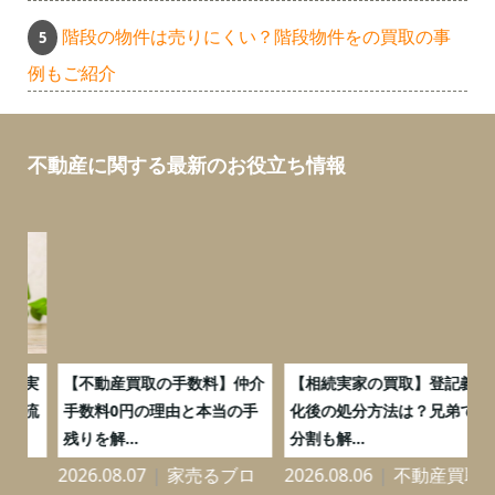
階段の物件は売りにくい？階段物件をの買取の事
例もご紹介
不動産に関する最新のお役立ち情報
実
【不動産買取の手数料】仲介
【相続実家の買取】登記義務
流
手数料0円の理由と本当の手
化後の処分方法は？兄弟での
残りを解...
分割も解...
ロ
2026.08.07
家売るブロ
2026.08.06
不動産買取