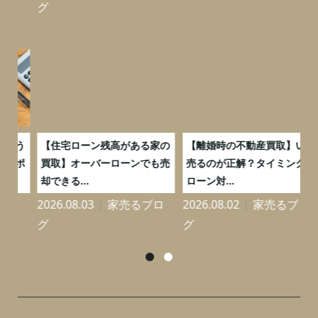
グ
う
【住宅ローン残高がある家の
【離婚時の不動産買取】いつ
ポ
買取】オーバーローンでも売
売るのが正解？タイミングと
却できる...
ローン対...
ロ
2026.08.03
家売るブロ
2026.08.02
家売るブロ
グ
グ