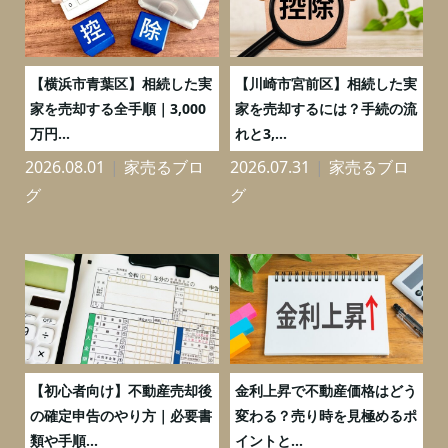
務
【横浜市青葉区】相続した実
【川崎市宮前区】相続した実
の
家を売却する全手順｜3,000
家を売却するには？手続の流
万円...
れと3,...
2026.08.01
家売るブロ
2026.07.31
家売るブロ
2
グ
グ
つ
【初心者向け】不動産売却後
金利上昇で不動産価格はどう
と
の確定申告のやり方｜必要書
変わる？売り時を見極めるポ
類や手順...
イントと...