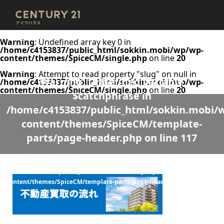
Warning
: Undefined array key 0 in
/home/c4153837/public_html/sokkin.mobi/wp/wp-
content/themes/SpiceCM/single.php
on line
20
Warning
: Attempt to read property "slug" on null in
Warning
: Undefined variable
/home/c4153837/public_html/sokkin.mobi/wp/wp-
content/themes/SpiceCM/single.php
on line
20
$catchphrase in
/home/c4153837/public_html/sokkin.mobi/
content/themes/SpiceCM/template-
parts/page-header.php
on line
117
Warning
: Undefined variable $desc in
/home/c4153837/public_html/sokkin.mobi/wp/wp-
content/themes/SpiceCM/template-parts/page-header.php
on line
118