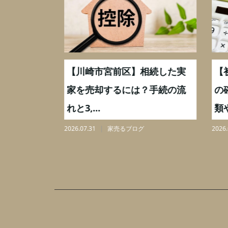
続した実
【川崎市宮前区】相続した実
【初
,000万
家を売却するには？手続の流
の確
れと3,...
類や手
2026.07.31
家売るブログ
2026.07.