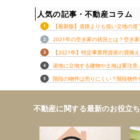
人気の記事・不動産コラム
【最新版】道路よりも低い立地の道
2021年の空き家の状況とは？空き
【2021年】特定事業用資産の買
崖地に立地する建物や土地は要注意
階段の物件は売りにくい？階段物件
不動産に関する最新のお役立