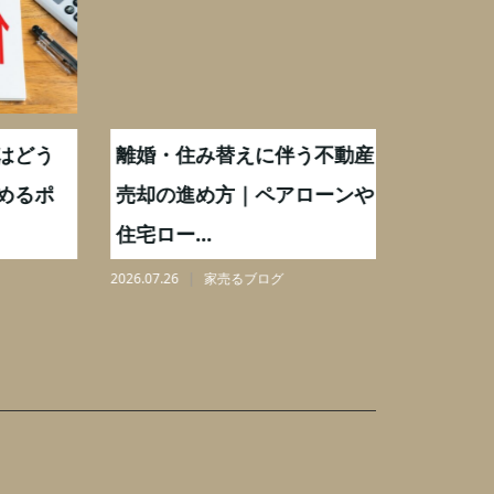
どう
離婚・住み替えに伴う不動産
【相続実
るポ
売却の進め方｜ペアローンや
化後の処
住宅ロー...
分割も解.
2026.07.26
家売るブログ
2026.08.06