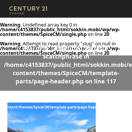
Warning
: Undefined array key 0 in
/home/c4153837/public_html/sokkin.mobi/wp/wp-
content/themes/SpiceCM/single.php
on line
20
Warning
: Attempt to read property "slug" on null in
Warning
: Undefined variable
/home/c4153837/public_html/sokkin.mobi/wp/wp-
content/themes/SpiceCM/single.php
on line
20
$catchphrase in
/home/c4153837/public_html/sokkin.mobi/
content/themes/SpiceCM/template-
parts/page-header.php
on line
117
Warning
: Undefined variable $desc in
/home/c4153837/public_html/sokkin.mobi/wp/wp-
content/themes/SpiceCM/template-parts/page-header.php
on line
118