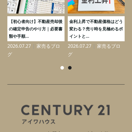
つ
【初心者向け】不動産売却後
金利上昇で不動産価格はどう
と
の確定申告のやり方｜必要書
変わる？売り時を見極めるポ
類や手順...
イントと...
2026.07.27
家売るブロ
2026.07.27
家売るブロ
2
グ
グ