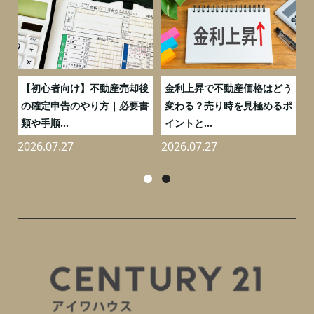
つ
【初心者向け】不動産売却後
金利上昇で不動産価格はどう
と
の確定申告のやり方｜必要書
変わる？売り時を見極めるポ
類や手順...
イントと...
2026.07.27
2026.07.27
2