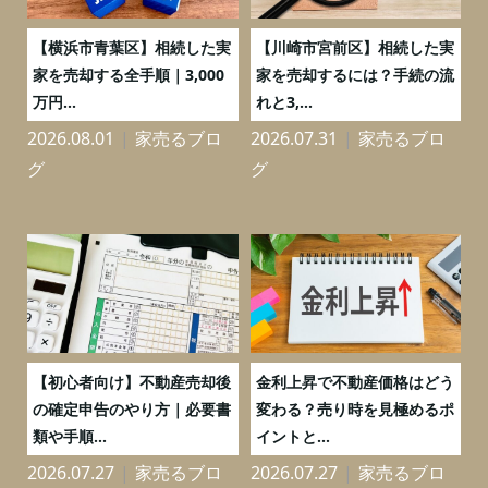
務
【横浜市青葉区】相続した実
【川崎市宮前区】相続した実
の
家を売却する全手順｜3,000
家を売却するには？手続の流
万円...
れと3,...
2026.08.01
家売るブロ
2026.07.31
家売るブロ
2
グ
グ
つ
【初心者向け】不動産売却後
金利上昇で不動産価格はどう
と
の確定申告のやり方｜必要書
変わる？売り時を見極めるポ
類や手順...
イントと...
2026.07.27
家売るブロ
2026.07.27
家売るブロ
2