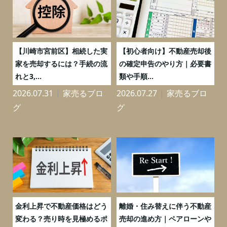
の
【川崎市宮前区】相続した実
【初心者向け】不動産売却後
売
家を売却するには？手続の流
の確定申告のやり方｜必要書
れと3,...
類や手順...
2026.07.31
家売るブロ
2026.07.27
家売るブロ
2
グ
グ
実
金利上昇で不動産価格はどう
離婚・住み替えに伴う不動産
0
変わる？売り時を見極めるポ
売却の進め方｜ペアローンや