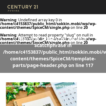
Warning
: Undefined array key 0 in
/home/c4153837/public_html/sokkin.mobi/wp/wp-
content/themes/SpiceCM/single.php
on line
20
Warning
: Attempt to read property "slug" on null in
Warning
: Undefined variable
/home/c4153837/public_html/sokkin.mobi/wp/wp-
content/themes/SpiceCM/single.php
on line
20
$catchphrase in
/home/c4153837/public_html/sokkin.mobi/
content/themes/SpiceCM/template-
parts/page-header.php
on line
117
Warning
: Undefined variable $desc in
/home/c4153837/public_html/sokkin.mobi/wp/wp-
content/themes/SpiceCM/template-parts/page-header.php
on line
118