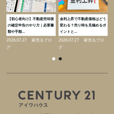
つ
【初心者向け】不動産売却後
金利上昇で不動産価格はどう
と
の確定申告のやり方｜必要書
変わる？売り時を見極めるポ
類や手順...
イントと...
2026.07.27
家売るブロ
2026.07.27
家売るブロ
2
グ
グ