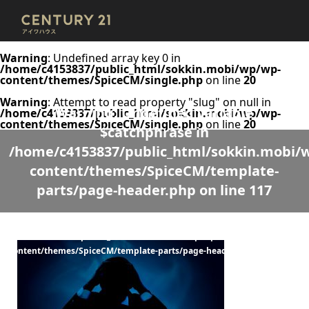
Warning
: Undefined array key 0 in
/home/c4153837/public_html/sokkin.mobi/wp/wp-
content/themes/SpiceCM/single.php
on line
20
Warning
: Attempt to read property "slug" on null in
Warning
: Undefined variable
/home/c4153837/public_html/sokkin.mobi/wp/wp-
content/themes/SpiceCM/single.php
on line
20
$catchphrase in
/home/c4153837/public_html/sokkin.mobi/
content/themes/SpiceCM/template-
parts/page-header.php
on line
117
Warning
: Undefined variable $desc in
/home/c4153837/public_html/sokkin.mobi/wp/wp-
content/themes/SpiceCM/template-parts/page-header.php
on line
118