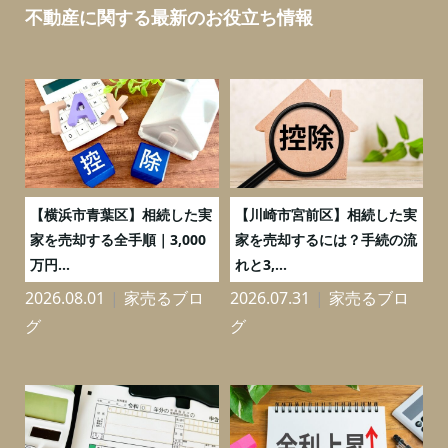
不動産に関する最新のお役立ち情報
務
【横浜市青葉区】相続した実
【川崎市宮前区】相続した実
の
家を売却する全手順｜3,000
家を売却するには？手続の流
万円...
れと3,...
2026.08.01
家売るブロ
2026.07.31
家売るブロ
2
グ
グ