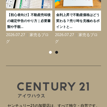
つ
【初心者向け】不動産売却後
金利上昇で不動産価格はどう
と
の確定申告のやり方｜必要書
変わる？売り時を見極めるポ
類や手順...
イントと...
2026.07.27
家売るブロ
2026.07.27
家売るブロ
2
グ
グ
センチュリー21の加盟店は、すべて独立・自営です。