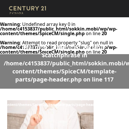
Warning
: Undefined array key 0 in
/home/c4153837/public_html/sokkin.mobi/wp/wp-
content/themes/SpiceCM/single.php
on line
20
Warning
: Attempt to read property "slug" on null in
Warning
: Undefined variable
/home/c4153837/public_html/sokkin.mobi/wp/wp-
content/themes/SpiceCM/single.php
on line
20
$catchphrase in
/home/c4153837/public_html/sokkin.mobi/
content/themes/SpiceCM/template-
parts/page-header.php
on line
117
Warning
: Undefined variable $desc in
/home/c4153837/public_html/sokkin.mobi/wp/wp-
content/themes/SpiceCM/template-parts/page-header.php
on line
118