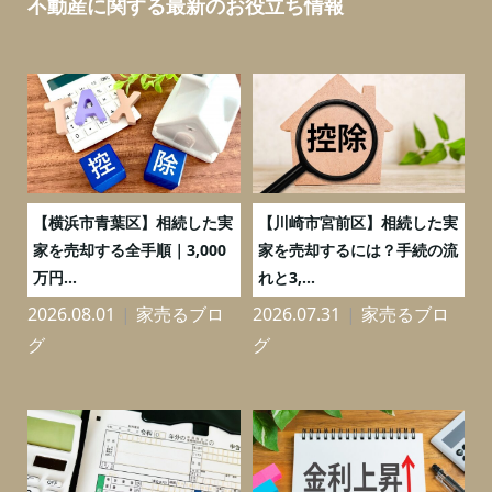
不動産に関する最新のお役立ち情報
務
【横浜市青葉区】相続した実
【川崎市宮前区】相続した実
の
家を売却する全手順｜3,000
家を売却するには？手続の流
万円...
れと3,...
2026.08.01
家売るブロ
2026.07.31
家売るブロ
2
グ
グ