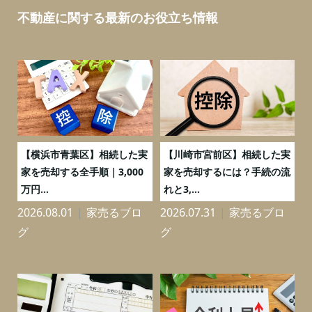
不動産に関する最新のお役立ち情報
務
【横浜市青葉区】相続した実
【川崎市宮前区】相続した実
の
家を売却する全手順｜3,000
家を売却するには？手続の流
万円...
れと3,...
2026.08.01
家売るブロ
2026.07.31
家売るブロ
2
グ
グ