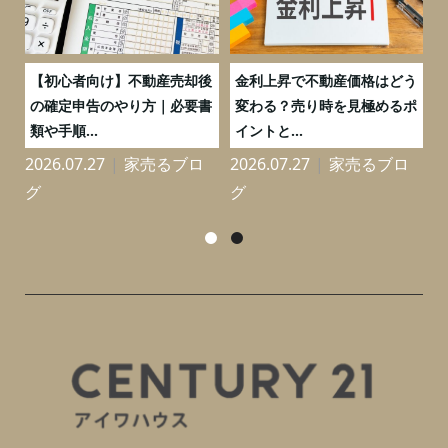
つ
【初心者向け】不動産売却後
金利上昇で不動産価格はどう
と
の確定申告のやり方｜必要書
変わる？売り時を見極めるポ
類や手順...
イントと...
2026.07.27
家売るブロ
2026.07.27
家売るブロ
2
グ
グ