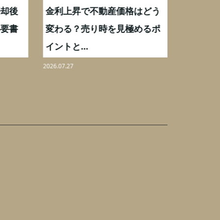
却後
金利上昇で不動産価格はどう
【不動産
要書
変わる？売り時を見極めるポ
手数料0
イントと...
りを解...
2026.07.27
2026.08.07