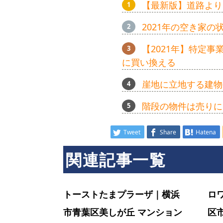
【最新版】道路より
ン
2021年の空き家
【2021年】特定
シ
に買い換える
崖地に立地する建物
ョ
階段の物件は売りに
ン
Tweet
Share
Hatena
関連記事一覧
ラ
トーストたまプラーザ｜横浜
ロ
イ
市青葉区美しが丘 マンション
区