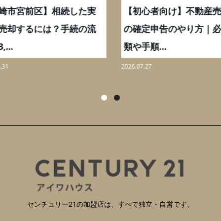
崎市宮前区】相続した実
【初心者向け】不動産売
売却するには？手続の流
の確定申告のやり方｜必
...
類や手順...
31
2026.07.27
センチュリー21の加盟店は、すべて独立・自営です。