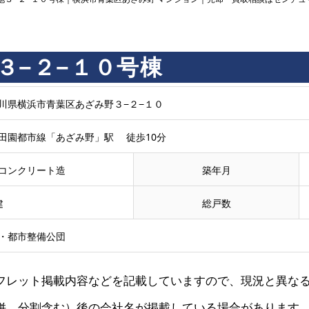
３−２−１０号棟
川県横浜市青葉区あざみ野３−２−１０
田園都市線「あざみ野」駅 徒歩10分
コンクリート造
築年月
建
総戸数
・都市整備公団
フレット掲載内容などを記載していますので、現況と異な
併、分割含む）後の会社名が掲載している場合があります