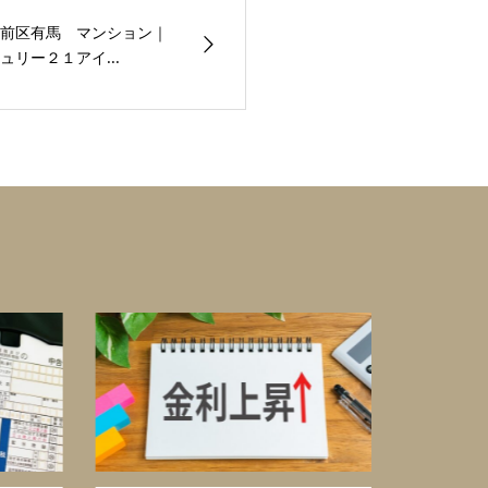
前区有馬 マンション｜
リー２１アイ...