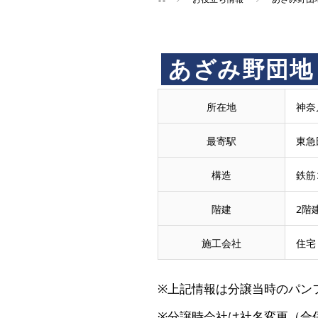
買
あざみ野団地
取
所在地
神奈
王
最寄駅
東急
で
構造
鉄筋
階建
2階
売
施工会社
住宅
却・
※上記情報は分譲当時のパン
買
※分譲時会社は社名変更（合