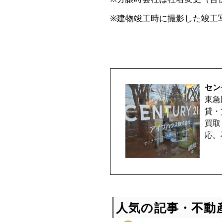
取
※建物竣工時に撮影した竣工
相
談
セン
受
東急
貸・
付
買取
応。
中
♪
人気の記事・不動
マ