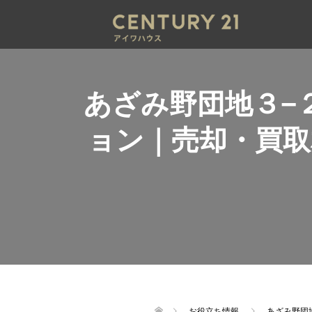
あざみ野団地３−
ョン｜売却・買
お役立ち情報
あざみ野団