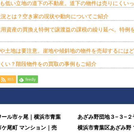
も低い立地の道下の不動産。道下の物件は売りにくい
の状況とは？空き家の現状や動向についてご紹介
事業用資産の買換え特例で譲渡益の課税の繰り延べ。特例
や土地は要注意。崖地や傾斜地の物件を売却するには
くい？階段物件をの買取の事例もご紹介
RSS
feedly
ワール市ヶ尾｜横浜市青葉
あざみ野団地３−３−２
市ケ尾町 マンション｜売
横浜市青葉区あざみ野 