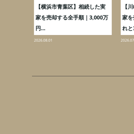
取】いつ
【横浜市青葉区】相続した実
【川
ミングと
家を売却する全手順｜3,000万
家を
円...
れと3,
2026.08.01
2026.07.
あ
ざ
み
野