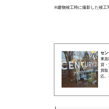
※建物竣工時に撮影した竣工
セン
東急
貸・
買取
応。