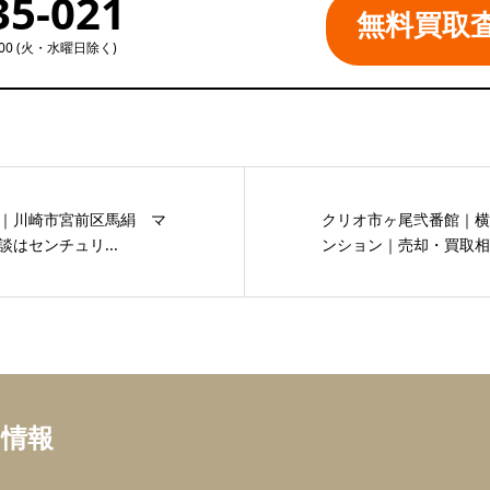
35-021
無料買取
:00 (火・水曜日除く)
｜川崎市宮前区馬絹 マ
クリオ市ヶ尾弐番館｜横
はセンチュリ...
ンション｜売却・買取相談
ち情報