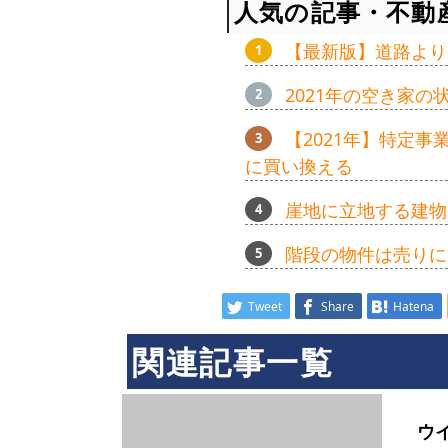
人気の記事・不動
【最新版】道路より
2021年の空き家
【2021年】特定
に買い換える
崖地に立地する建物
階段の物件は売りに
Tweet
Share
Hatena
関連記事一覧
ウ