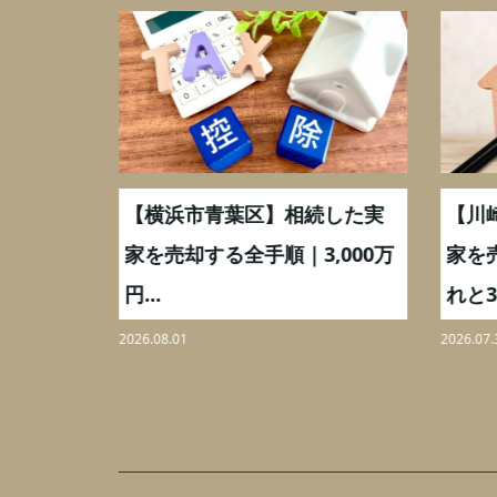
取】いつ
【横浜市青葉区】相続した実
【川
ミングと
家を売却する全手順｜3,000万
家を
円...
れと3,
2026.08.01
2026.07.