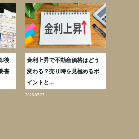
却後
金利上昇で不動産価格はどう
【不動産
要書
変わる？売り時を見極めるポ
手数料0
イントと...
りを解...
2026.07.27
2026.08.07