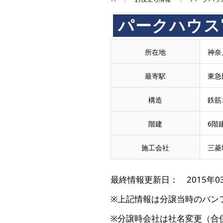
パークハウス
所在地
神奈
最寄駅
東急
構造
鉄筋
階建
6階
施工会社
三菱
最終情報更新日： 2015年0
※上記情報は分譲当時のパン
※分譲時会社は社名変更（合