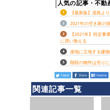
人気の記事・不動
【最新版】道路より
2021年の空き家
【2021年】特定
に買い換える
崖地に立地する建物
階段の物件は売りに
Tweet
Share
Hatena
関連記事一覧