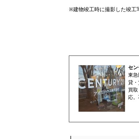
※建物竣工時に撮影した竣工
セン
東急
貸・
買取
応。