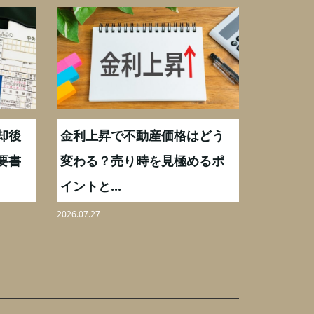
却後
金利上昇で不動産価格はどう
【不動産
要書
変わる？売り時を見極めるポ
手数料0
イントと...
りを解...
2026.07.27
2026.08.07