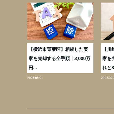
取】いつ
【横浜市青葉区】相続した実
【川
ミングと
家を売却する全手順｜3,000万
家を
円...
れと3,
2026.08.01
2026.07.