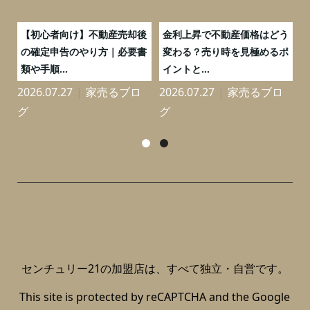
つ
【初心者向け】不動産売却後
金利上昇で不動産価格はどう
と
の確定申告のやり方｜必要書
変わる？売り時を見極めるポ
類や手順...
イントと...
2026.07.27
家売るブロ
2026.07.27
家売るブロ
2
グ
グ
センチュリー21の加盟店は、すべて独立・自営です。