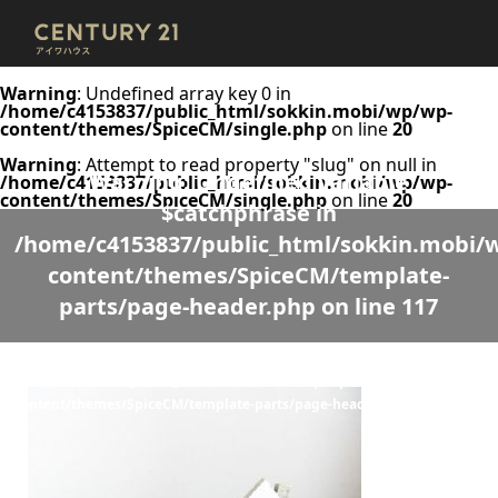
Warning
: Undefined array key 0 in
/home/c4153837/public_html/sokkin.mobi/wp/wp-
content/themes/SpiceCM/single.php
on line
20
Warning
: Attempt to read property "slug" on null in
Warning
: Undefined variable
/home/c4153837/public_html/sokkin.mobi/wp/wp-
content/themes/SpiceCM/single.php
on line
20
$catchphrase in
/home/c4153837/public_html/sokkin.mobi/
content/themes/SpiceCM/template-
parts/page-header.php
on line
117
Warning
: Undefined variable $desc in
/home/c4153837/public_html/sokkin.mobi/wp/wp-
content/themes/SpiceCM/template-parts/page-header.php
on line
118