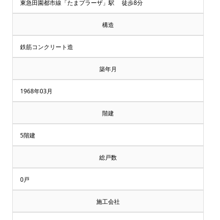
却・
東急田園都市線「たまプラーザ」駅 徒歩8分
買
構造
取
鉄筋コンクリート造
相
築年月
談
1968年03月
受
階建
付
5階建
中
総戸数
♪
0戸
横
施工会社