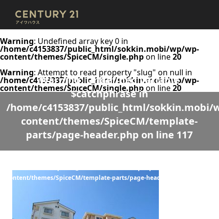
Warning
: Undefined array key 0 in
/home/c4153837/public_html/sokkin.mobi/wp/wp-
content/themes/SpiceCM/single.php
on line
20
Warning
: Attempt to read property "slug" on null in
Warning
: Undefined variable
/home/c4153837/public_html/sokkin.mobi/wp/wp-
content/themes/SpiceCM/single.php
on line
20
$catchphrase in
/home/c4153837/public_html/sokkin.mobi/
content/themes/SpiceCM/template-
parts/page-header.php
on line
117
Warning
: Undefined variable $desc in
/home/c4153837/public_html/sokkin.mobi/wp/wp-
content/themes/SpiceCM/template-parts/page-header.php
on line
118