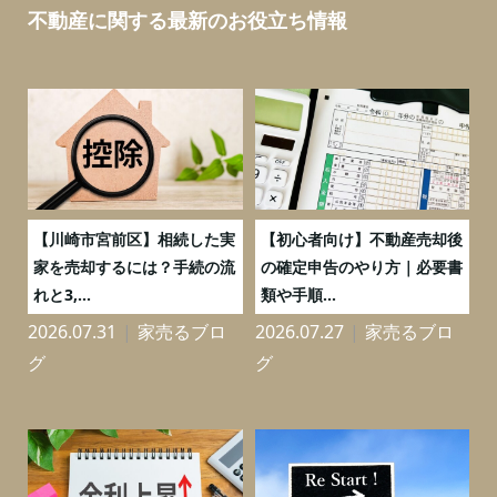
不動産に関する最新のお役立ち情報
の
【川崎市宮前区】相続した実
【初心者向け】不動産売却後
売
家を売却するには？手続の流
の確定申告のやり方｜必要書
れと3,...
類や手順...
2026.07.31
家売るブロ
2026.07.27
家売るブロ
2
グ
グ