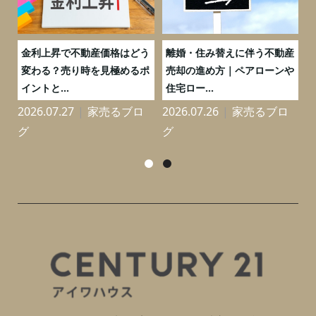
実
金利上昇で不動産価格はどう
離婚・住み替えに伴う不動産
0
変わる？売り時を見極めるポ
売却の進め方｜ペアローンや
イントと...
住宅ロー...
2026.07.27
家売るブロ
2026.07.26
家売るブロ
2
グ
グ