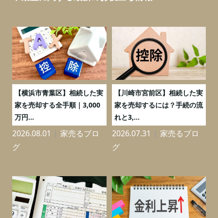
務
【横浜市青葉区】相続した実
【川崎市宮前区】相続した実
の
家を売却する全手順｜3,000
家を売却するには？手続の流
万円...
れと3,...
2026.08.01
家売るブロ
2026.07.31
家売るブロ
2
グ
グ