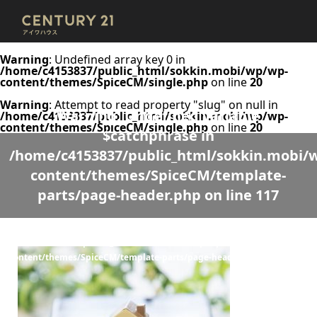
Warning
: Undefined array key 0 in
/home/c4153837/public_html/sokkin.mobi/wp/wp-
content/themes/SpiceCM/single.php
on line
20
Warning
: Attempt to read property "slug" on null in
Warning
: Undefined variable
/home/c4153837/public_html/sokkin.mobi/wp/wp-
content/themes/SpiceCM/single.php
on line
20
$catchphrase in
/home/c4153837/public_html/sokkin.mobi/
content/themes/SpiceCM/template-
parts/page-header.php
on line
117
Warning
: Undefined variable $desc in
/home/c4153837/public_html/sokkin.mobi/wp/wp-
content/themes/SpiceCM/template-parts/page-header.php
on line
118