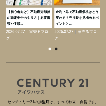
つ
【初心者向け】不動産売却後
金利上昇で不動産価格はどう
と
の確定申告のやり方｜必要書
変わる？売り時を見極めるポ
類や手順...
イントと...
2026.07.27
家売るブロ
2026.07.27
家売るブロ
2
グ
グ
センチュリー21の加盟店は、すべて独立・自営です。