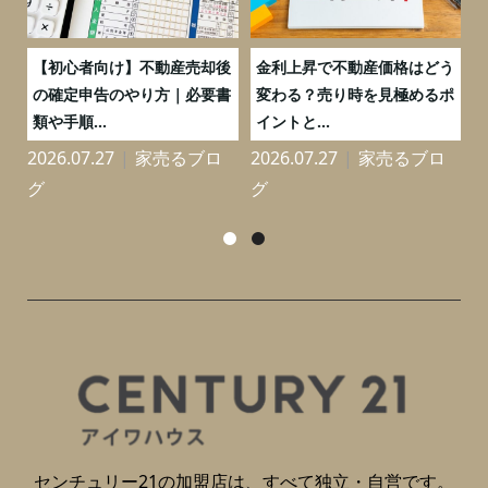
つ
【初心者向け】不動産売却後
金利上昇で不動産価格はどう
と
の確定申告のやり方｜必要書
変わる？売り時を見極めるポ
類や手順...
イントと...
2026.07.27
家売るブロ
2026.07.27
家売るブロ
2
グ
グ
センチュリー21の加盟店は、すべて独立・自営です。