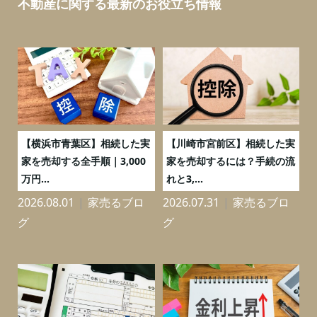
不動産に関する最新のお役立ち情報
務
【横浜市青葉区】相続した実
【川崎市宮前区】相続した実
の
家を売却する全手順｜3,000
家を売却するには？手続の流
万円...
れと3,...
2026.08.01
家売るブロ
2026.07.31
家売るブロ
2
グ
グ