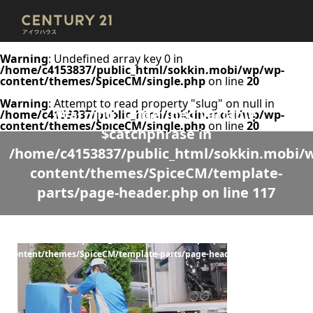
Warning
: Undefined array key 0 in
/home/c4153837/public_html/sokkin.mobi/wp/wp-
content/themes/SpiceCM/single.php
on line
20
Warning
: Attempt to read property "slug" on null in
Warning
: Undefined variable
/home/c4153837/public_html/sokkin.mobi/wp/wp-
content/themes/SpiceCM/single.php
on line
20
$catchphrase in
/home/c4153837/public_html/sokkin.mobi/
content/themes/SpiceCM/template-
parts/page-header.php
on line
117
Warning
: Undefined variable $desc in
/home/c4153837/public_html/sokkin.mobi/wp/wp-
content/themes/SpiceCM/template-parts/page-header.php
on line
118