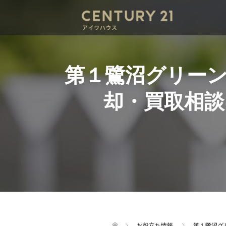
第１鷺沼グリー
却・買取相
お役立ち情報
第１鷺沼グ