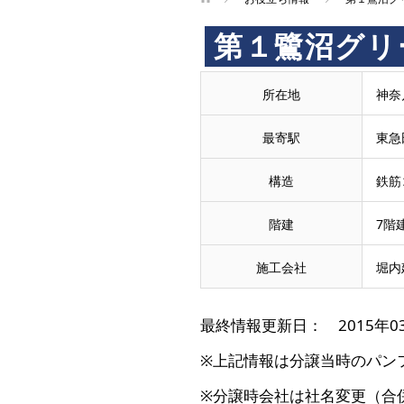
第１鷺沼グリ
所在地
神奈
最寄駅
東急
構造
鉄筋
階建
7階
施工会社
堀内
最終情報更新日： 2015年0
※上記情報は分譲当時のパン
※分譲時会社は社名変更（合