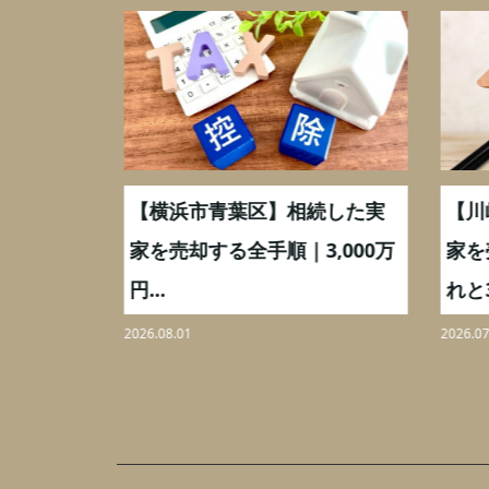
取】いつ
【横浜市青葉区】相続した実
【川
ミングと
家を売却する全手順｜3,000万
家を
円...
れと3,
2026.08.01
2026.07.