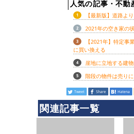
人気の記事・不動
【最新版】道路より
2021年の空き家
【2021年】特定
に買い換える
崖地に立地する建物
階段の物件は売りに
Tweet
Share
Hatena
関連記事一覧