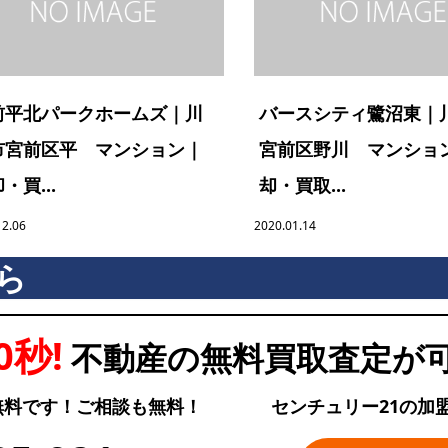
前平北パークホームズ｜川
バースシティ鷺沼東｜
市宮前区平 マンション｜
宮前区野川 マンショ
・買...
却・買取...
12.06
2020.01.14
ら
0秒!
不動産の無料買取査定が
無料です！ご相談も無料！
センチュリー21の加