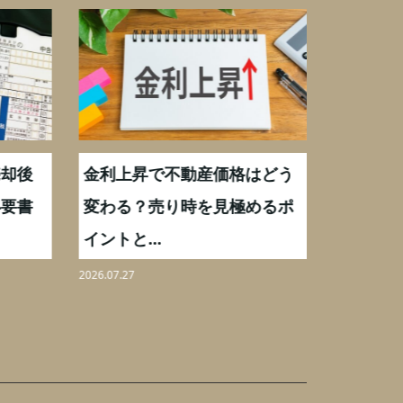
却後
金利上昇で不動産価格はどう
【不動産
要書
変わる？売り時を見極めるポ
手数料0
イントと...
りを解...
2026.07.27
2026.08.07