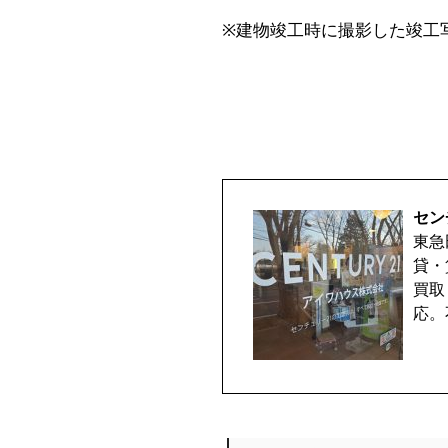
※建物竣工時に撮影した竣工
セン
東急
貸・
買取
応。