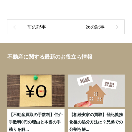
不動産に関する最新のお役立ち情報
実
【不動産買取の手数料】仲介
【相続実家の買取】登記義務
流
手数料0円の理由と本当の手
化後の処分方法は？兄弟での
残りを解...
分割も解...
万