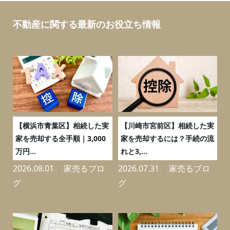
不動産に関する最新のお役立ち情報
務
【横浜市青葉区】相続した実
【川崎市宮前区】相続した実
の
家を売却する全手順｜3,000
家を売却するには？手続の流
万円...
れと3,...
2026.08.01
家売るブロ
2026.07.31
家売るブロ
2
グ
グ