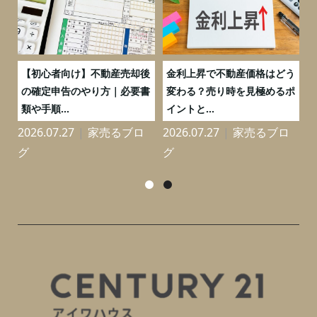
つ
【初心者向け】不動産売却後
金利上昇で不動産価格はどう
と
の確定申告のやり方｜必要書
変わる？売り時を見極めるポ
類や手順...
イントと...
2026.07.27
家売るブロ
2026.07.27
家売るブロ
2
グ
グ