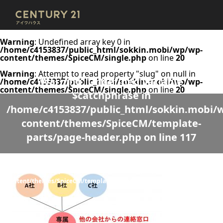
Warning
: Undefined array key 0 in
/home/c4153837/public_html/sokkin.mobi/wp/wp-
content/themes/SpiceCM/single.php
on line
20
Warning
: Attempt to read property "slug" on null in
Warning
: Undefined variable
/home/c4153837/public_html/sokkin.mobi/wp/wp-
content/themes/SpiceCM/single.php
on line
20
$catchphrase in
/home/c4153837/public_html/sokkin.mobi/
content/themes/SpiceCM/template-
parts/page-header.php
on line
117
Warning
: Undefined variable $desc in
/home/c4153837/public_html/sokkin.mobi/wp/wp-
content/themes/SpiceCM/template-parts/page-header.php
on line
118