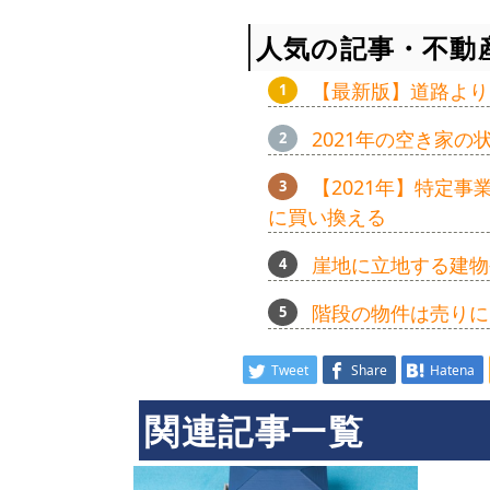
人気の記事・不動
【最新版】道路より
2021年の空き家
【2021年】特定
に買い換える
崖地に立地する建物
階段の物件は売りに
Tweet
Share
Hatena
関連記事一覧