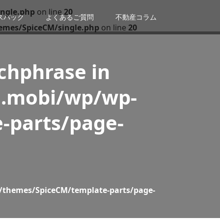
ngle.php
on line
20
スバック
よくあるご質問
不動産コラム
emes/SpiceCM/single.php
on line
20
tchphrase in
n.mobi/wp/wp-
-parts/page-
/themes/SpiceCM/template-parts/page-