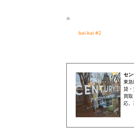
bai-kai #2
セン
東急
貸・
買取
応。