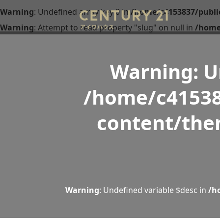
Warning
: Undefined array key 0 in
/home/c4153837/publi
Warning
: Attempt to read property "slug" on null in
/home
Warning
: 
/home/c41538
content/the
Warning
: Undefined variable $desc in
/h