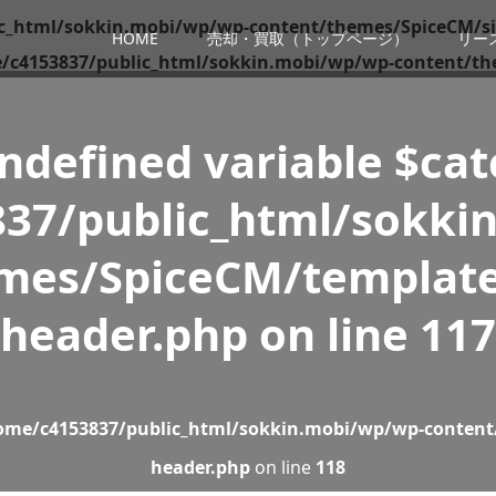
c_html/sokkin.mobi/wp/wp-content/themes/SpiceCM/si
HOME
売却・買取（トップページ）
リー
/c4153837/public_html/sokkin.mobi/wp/wp-content/th
Undefined variable $ca
37/public_html/sokki
mes/SpiceCM/template
header.php
on line
117
ome/c4153837/public_html/sokkin.mobi/wp/wp-content
header.php
on line
118