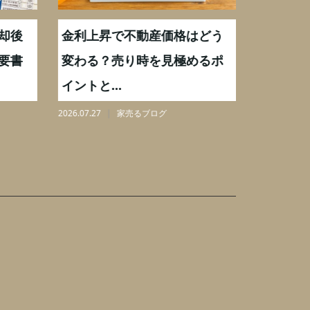
却後
金利上昇で不動産価格はどう
【不動産
要書
変わる？売り時を見極めるポ
手数料0
イントと...
りを解...
2026.07.27
家売るブログ
2026.08.07