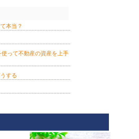
って本当？
を使って不動産の資産を上手
どうする