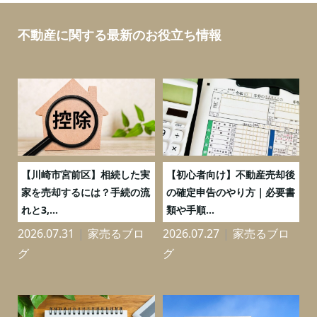
不動産に関する最新のお役立ち情報
の
【川崎市宮前区】相続した実
【初心者向け】不動産売却後
売
家を売却するには？手続の流
の確定申告のやり方｜必要書
れと3,...
類や手順...
2026.07.31
家売るブロ
2026.07.27
家売るブロ
2
グ
グ