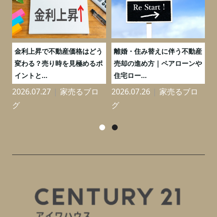
実
金利上昇で不動産価格はどう
離婚・住み替えに伴う不動産
0
変わる？売り時を見極めるポ
売却の進め方｜ペアローンや
イントと...
住宅ロー...
2026.07.27
家売るブロ
2026.07.26
家売るブロ
2
グ
グ