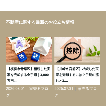
不動産に関する最新のお役立ち情報
務
【横浜市青葉区】相続した実
【川崎市宮前区】相続した実
の
家を売却する全手順｜3,000
家を売却するには？手続の流
万円...
れと3,...
2026.08.01
家売るブロ
2026.07.31
家売るブロ
2
グ
グ