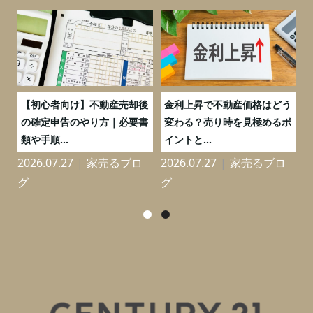
つ
【初心者向け】不動産売却後
金利上昇で不動産価格はどう
と
の確定申告のやり方｜必要書
変わる？売り時を見極めるポ
類や手順...
イントと...
2026.07.27
家売るブロ
2026.07.27
家売るブロ
2
グ
グ