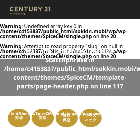
Warning
: Undefined array key 0 in
/home/c4153837/public_html/sokkin.mobi/wp/wp-
content/themes/SpiceCM/single.php
on line
20
Warning
: Attempt to read property "slug" on null in
Warning
: Undefined variable
/home/c4153837/public_html/sokkin.mobi/wp/wp-
content/themes/SpiceCM/single.php
on line
20
$catchphrase in
/home/c4153837/public_html/sokkin.mobi/
content/themes/SpiceCM/template-
parts/page-header.php
on line
117
Warning
: Undefined variable $desc in
/home/c4153837/public_html/sokkin.mobi/wp/wp-
content/themes/SpiceCM/template-parts/page-header.php
on line
118