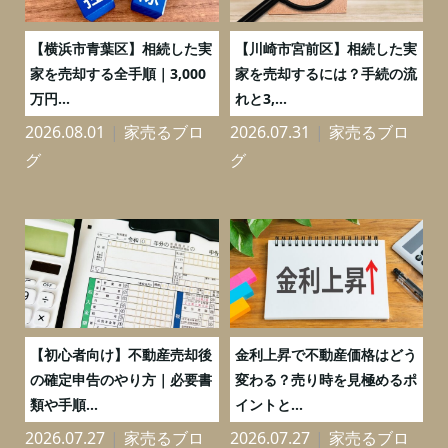
務
【横浜市青葉区】相続した実
【川崎市宮前区】相続した実
の
家を売却する全手順｜3,000
家を売却するには？手続の流
万円...
れと3,...
2026.08.01
家売るブロ
2026.07.31
家売るブロ
2
グ
グ
つ
【初心者向け】不動産売却後
金利上昇で不動産価格はどう
と
の確定申告のやり方｜必要書
変わる？売り時を見極めるポ
類や手順...
イントと...
2026.07.27
家売るブロ
2026.07.27
家売るブロ
2