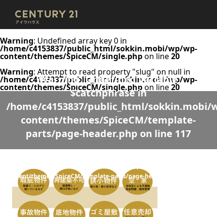
Warning
: Undefined array key 0 in
/home/c4153837/public_html/sokkin.mobi/wp/wp-
content/themes/SpiceCM/single.php
on line
20
Warning
: Attempt to read property "slug" on null in
Warning
: Undefined variable
/home/c4153837/public_html/sokkin.mobi/wp/wp-
content/themes/SpiceCM/single.php
on line
20
$catchphrase in
/home/c4153837/public_html/sokkin.mobi/
content/themes/SpiceCM/template-
parts/page-header.php
on line
117
Warning
: Undefined variable $desc in
/home/c4153837/public_html/sokkin.mobi/wp/wp-
content/themes/SpiceCM/template-parts/page-header.php
on line
118