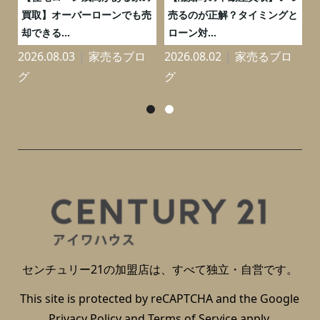
ポ
買取】オーバーローンでも売
売るのが正解？タイミングと
却できる...
ローン対...
2026.08.03
家売るブロ
2026.08.02
家売るブロ
2
グ
グ
センチュリー21の加盟店は、すべて独立・自営です。
This site is protected by reCAPTCHA and the Google
Privacy Policy
and
Terms of Service
apply.