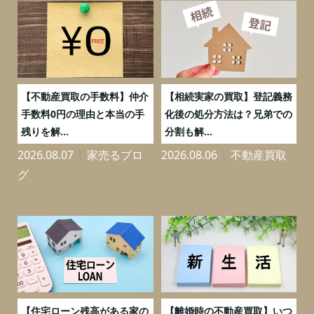
実
【不動産買取の手数料】仲介
【相続実家の買取】登記義務
流
手数料0円の理由と本当の手
化後の処分方法は？兄弟での
残りを解...
分割も解...
万
2026.08.07
家売るブロ
2026.08.06
不動産買取
2
グ
う
【住宅ローン残高がある家の
【離婚時の不動産買取】いつ