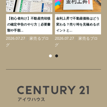
つ
【初心者向け】不動産売却後
金利上昇で不動産価格はどう
と
の確定申告のやり方｜必要書
変わる？売り時を見極めるポ
類や手順...
イントと...
2026.07.27
家売るブロ
2026.07.27
家売るブロ
2
グ
グ