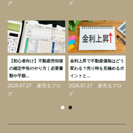
グ
グ
つ
【初心者向け】不動産売却後
金利上昇で不動産価格はどう
と
の確定申告のやり方｜必要書
変わる？売り時を見極めるポ
類や手順...
イントと...
2026.07.27
家売るブロ
2026.07.27
家売るブロ
2
グ
グ