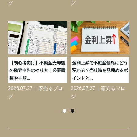
グ
グ
つ
【初心者向け】不動産売却後
金利上昇で不動産価格はどう
と
の確定申告のやり方｜必要書
変わる？売り時を見極めるポ
類や手順...
イントと...
2026.07.27
家売るブロ
2026.07.27
家売るブロ
2
グ
グ