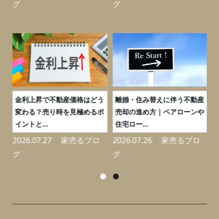
グ
グ
実
金利上昇で不動産価格はどう
離婚・住み替えに伴う不動産
0
変わる？売り時を見極めるポ
売却の進め方｜ペアローンや
イントと...
住宅ロー...
2026.07.27
家売るブロ
2026.07.26
家売るブロ
2
グ
グ