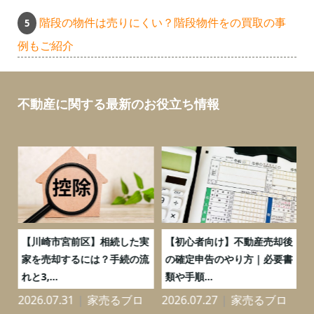
階段の物件は売りにくい？階段物件をの買取の事
例もご紹介
不動産に関する最新のお役立ち情報
の
【川崎市宮前区】相続した実
【初心者向け】不動産売却後
売
家を売却するには？手続の流
の確定申告のやり方｜必要書
れと3,...
類や手順...
2026.07.31
家売るブロ
2026.07.27
家売るブロ
2