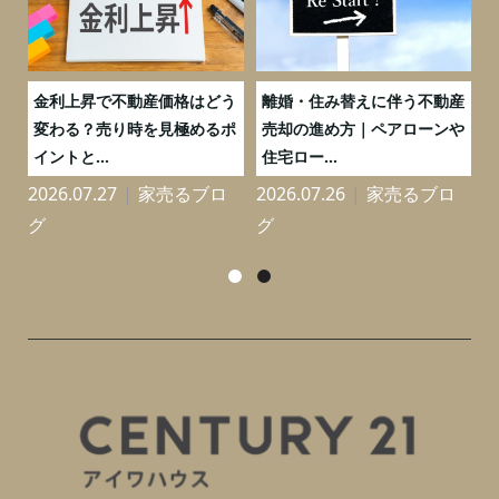
実
金利上昇で不動産価格はどう
離婚・住み替えに伴う不動産
0
変わる？売り時を見極めるポ
売却の進め方｜ペアローンや
イントと...
住宅ロー...
2026.07.27
家売るブロ
2026.07.26
家売るブロ
2
グ
グ