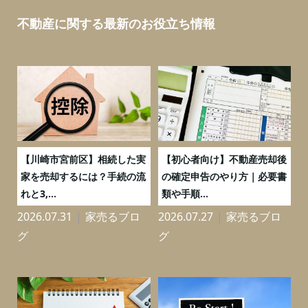
不動産に関する最新のお役立ち情報
の
【川崎市宮前区】相続した実
【初心者向け】不動産売却後
売
家を売却するには？手続の流
の確定申告のやり方｜必要書
れと3,...
類や手順...
2026.07.31
家売るブロ
2026.07.27
家売るブロ
2
グ
グ