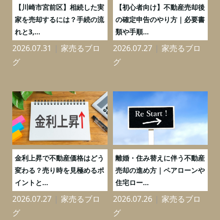
の
【川崎市宮前区】相続した実
【初心者向け】不動産売却後
売
家を売却するには？手続の流
の確定申告のやり方｜必要書
れと3,...
類や手順...
2026.07.31
家売るブロ
2026.07.27
家売るブロ
2
グ
グ
実
金利上昇で不動産価格はどう
離婚・住み替えに伴う不動産
0
変わる？売り時を見極めるポ
売却の進め方｜ペアローンや
イントと...
住宅ロー...
2026.07.27
家売るブロ
2026.07.26
家売るブロ
2
グ
グ