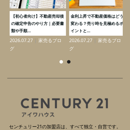
つ
【初心者向け】不動産売却後
金利上昇で不動産価格はどう
と
の確定申告のやり方｜必要書
変わる？売り時を見極めるポ
類や手順...
イントと...
2026.07.27
家売るブロ
2026.07.27
家売るブロ
2
グ
グ
センチュリー21の加盟店は、すべて独立・自営です。