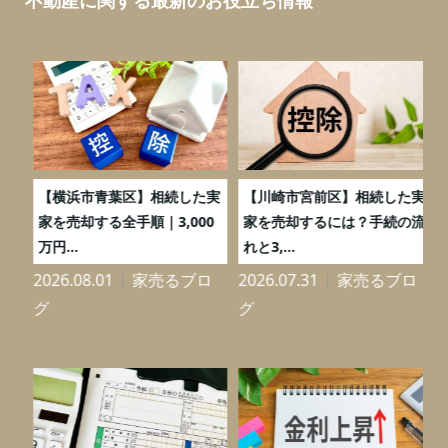
務
【横浜市青葉区】相続した実
【川崎市宮前区】相続した実
の
家を売却する全手順｜3,000
家を売却するには？手続の流
万円...
れと3,...
2026.08.01
家売るブロ
2026.07.31
家売るブロ
2
グ
グ