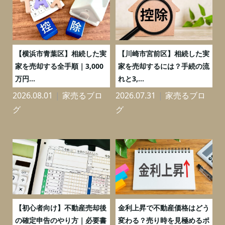
務
【横浜市青葉区】相続した実
【川崎市宮前区】相続した実
の
家を売却する全手順｜3,000
家を売却するには？手続の流
万円...
れと3,...
2026.08.01
家売るブロ
2026.07.31
家売るブロ
2
グ
グ
つ
【初心者向け】不動産売却後
金利上昇で不動産価格はどう
と
の確定申告のやり方｜必要書
変わる？売り時を見極めるポ