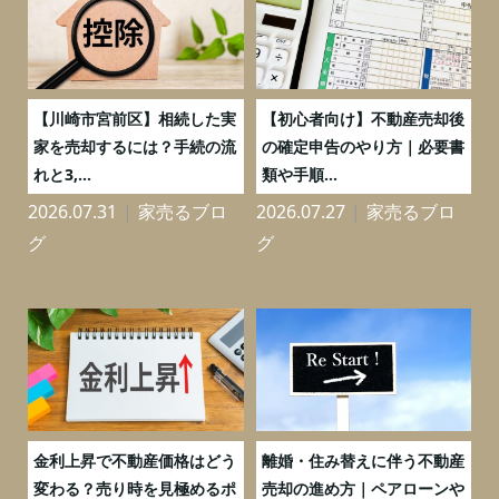
の
【川崎市宮前区】相続した実
【初心者向け】不動産売却後
売
家を売却するには？手続の流
の確定申告のやり方｜必要書
れと3,...
類や手順...
2026.07.31
家売るブロ
2026.07.27
家売るブロ
2
グ
グ
実
金利上昇で不動産価格はどう
離婚・住み替えに伴う不動産
0
変わる？売り時を見極めるポ
売却の進め方｜ペアローンや