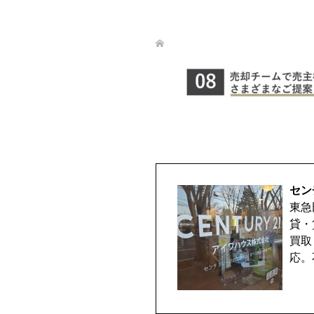
セン
東急
貸・
買取
応。