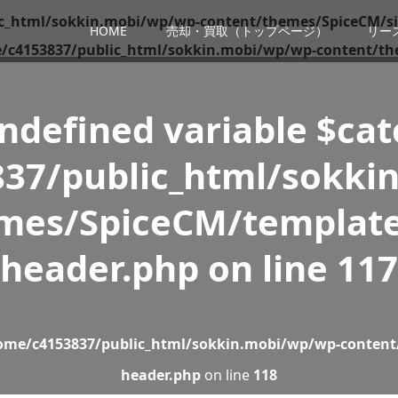
c_html/sokkin.mobi/wp/wp-content/themes/SpiceCM/si
HOME
売却・買取（トップページ）
リー
/c4153837/public_html/sokkin.mobi/wp/wp-content/th
Undefined variable $ca
37/public_html/sokki
mes/SpiceCM/template
header.php
on line
117
ome/c4153837/public_html/sokkin.mobi/wp/wp-content
header.php
on line
118