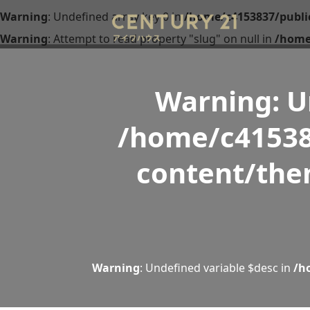
Warning
: Undefined array key 0 in
/home/c4153837/publi
Warning
: Attempt to read property "slug" on null in
/home
Warning
: 
/home/c41538
content/the
Warning
: Undefined variable $desc in
/h