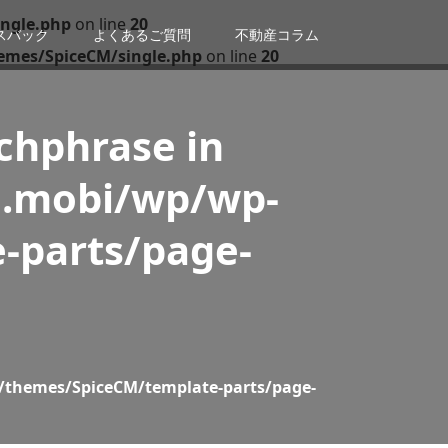
ngle.php
on line
20
スバック
よくあるご質問
不動産コラム
emes/SpiceCM/single.php
on line
20
tchphrase in
n.mobi/wp/wp-
-parts/page-
/themes/SpiceCM/template-parts/page-