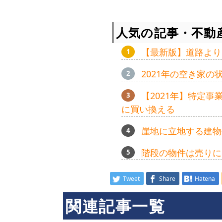
人気の記事・不動
【最新版】道路より
2021年の空き家
【2021年】特定
に買い換える
崖地に立地する建物
階段の物件は売りに
Tweet
Share
Hatena
関連記事一覧