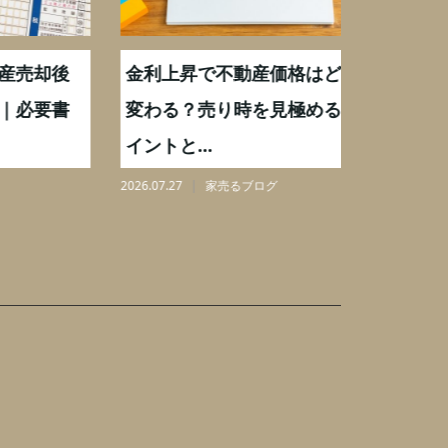
却後
金利上昇で不動産価格はどう
【不動産
要書
変わる？売り時を見極めるポ
手数料0
イントと...
りを解...
2026.07.27
家売るブログ
2026.08.07