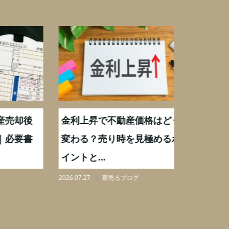
却後
金利上昇で不動産価格はどう
【不動産
要書
変わる？売り時を見極めるポ
手数料0
イントと...
りを解...
2026.07.27
家売るブログ
2026.08.07