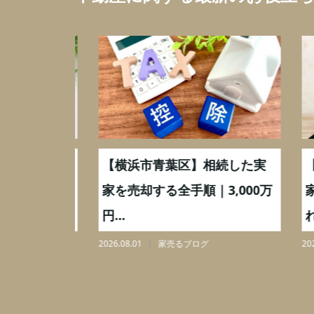
取】いつ
【横浜市青葉区】相続した実
【川
ミングと
家を売却する全手順｜3,000万
家を
円...
れと3,
2026.08.01
家売るブログ
2026.07.