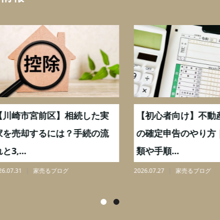
崎市宮前区】相続した実
【初心者向け】不動産売
売却するには？手続の流
の確定申告のやり方｜必
...
類や手順...
31
家売るブログ
2026.07.27
家売るブログ