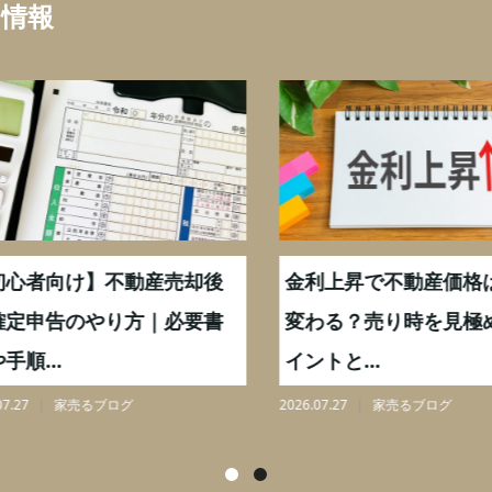
ち情報
心者向け】不動産売却後
金利上昇で不動産価格は
定申告のやり方｜必要書
変わる？売り時を見極め
順...
イントと...
27
家売るブログ
2026.07.27
家売るブログ