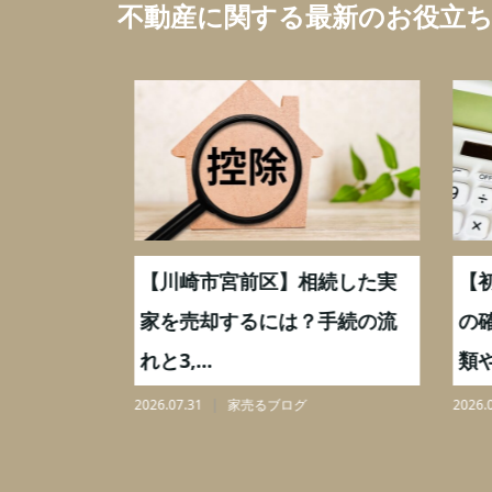
不動産に関する最新のお役立
続した実
【川崎市宮前区】相続した実
【初
,000万
家を売却するには？手続の流
の確
れと3,...
類や手
2026.07.31
家売るブログ
2026.07.