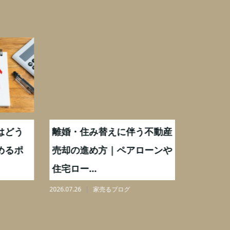
どう
離婚・住み替えに伴う不動産
【相続実
るポ
売却の進め方｜ペアローンや
化後の処
住宅ロー...
分割も解.
2026.07.26
家売るブログ
2026.08.06