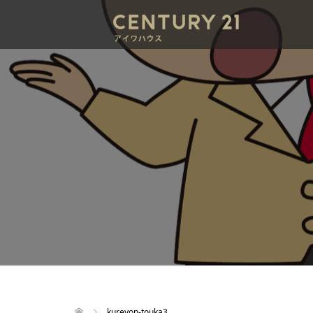
kureyon-touka3