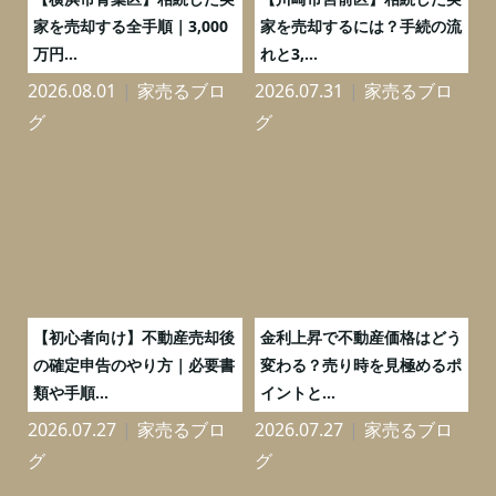
の
家を売却する全手順｜3,000
家を売却するには？手続の流
万円...
れと3,...
2026.08.01
家売るブロ
2026.07.31
家売るブロ
2
グ
グ
つ
【初心者向け】不動産売却後
金利上昇で不動産価格はどう
と
の確定申告のやり方｜必要書
変わる？売り時を見極めるポ
類や手順...
イントと...
2026.07.27
家売るブロ
2026.07.27
家売るブロ
2
グ
グ