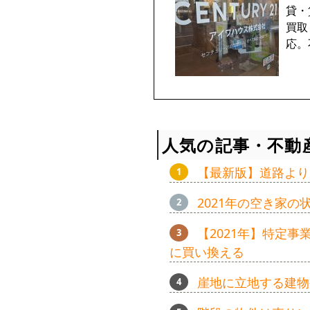
貸・
買取
応。
人気の記事・不動
【最新版】道路より
2021年の空き家
【2021年】特定
に買い換える
崖地に立地する建物