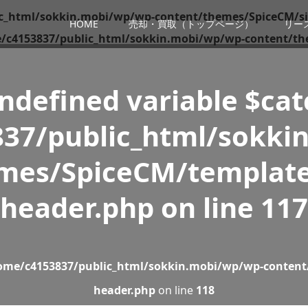
c_html/sokkin.mobi/wp/wp-content/themes/SpiceCM/si
HOME
売却・買取（トップページ）
リー
/c4153837/public_html/sokkin.mobi/wp/wp-content/th
Undefined variable $ca
37/public_html/sokki
mes/SpiceCM/template
header.php
on line
117
ome/c4153837/public_html/sokkin.mobi/wp/wp-content
header.php
on line
118