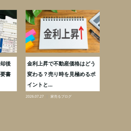
却後
金利上昇で不動産価格はどう
【不動産
要書
変わる？売り時を見極めるポ
手数料0
イントと...
りを解...
2026.07.27
家売るブログ
2026.08.07