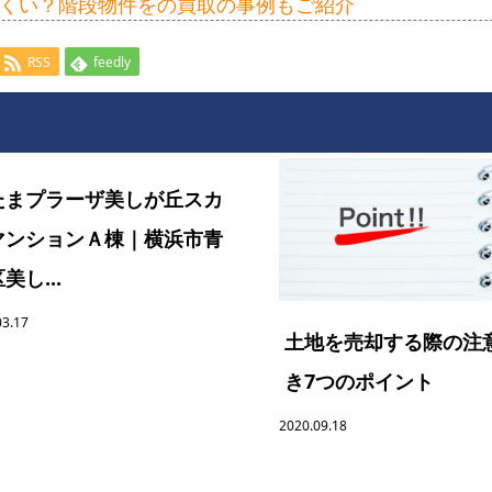
くい？階段物件をの買取の事例もご紹介
RSS
feedly
たまプラーザ美しが丘スカ
マンションＡ棟｜横浜市青
美し...
03.17
土地を売却する際の注
き7つのポイント
2020.09.18