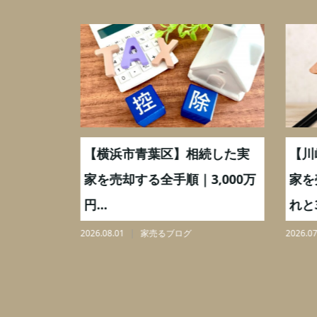
取】いつ
【横浜市青葉区】相続した実
【川
ミングと
家を売却する全手順｜3,000万
家を
円...
れと3,
2026.08.01
家売るブログ
2026.07.