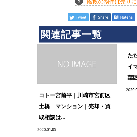
階段の物件は売りに
Tweet
Share
Hatena
関連記事一覧
た
イ
葉区
2020.
コトー宮前平｜川崎市宮前区
土橋 マンション｜売却・買
取相談は...
2020.01.05