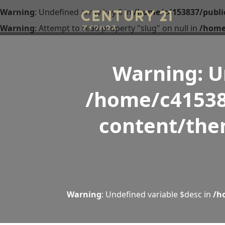
Warning
: Undefined array key 0 in
/home/c4153837/publi
Warning
: Attempt to read property "slug" on null in
/home
Warning
: 
/home/c41538
content/the
Warning
: Undefined variable $desc in
/h