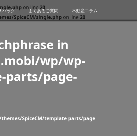
ngle.php
on line
20
スバック
よくあるご質問
不動産コラム
emes/SpiceCM/single.php
on line
20
tchphrase in
n.mobi/wp/wp-
-parts/page-
/themes/SpiceCM/template-parts/page-