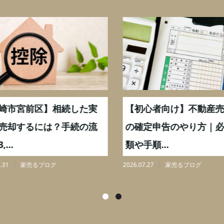
崎市宮前区】相続した実
【初心者向け】不動産売
売却するには？手続の流
の確定申告のやり方｜必
...
類や手順...
31
家売るブログ
2026.07.27
家売るブログ