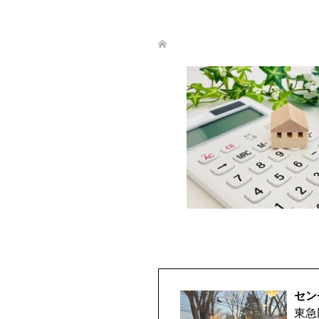
セン
東急