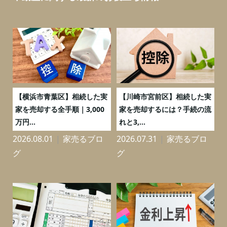
務
【横浜市青葉区】相続した実
【川崎市宮前区】相続した実
の
家を売却する全手順｜3,000
家を売却するには？手続の流
万円...
れと3,...
2026.08.01
家売るブロ
2026.07.31
家売るブロ
2
グ
グ