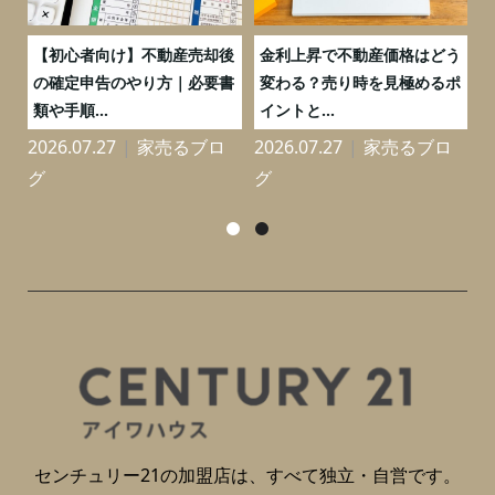
つ
【初心者向け】不動産売却後
金利上昇で不動産価格はどう
と
の確定申告のやり方｜必要書
変わる？売り時を見極めるポ
類や手順...
イントと...
2026.07.27
家売るブロ
2026.07.27
家売るブロ
2
グ
グ
センチュリー21の加盟店は、すべて独立・自営です。