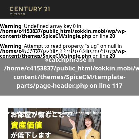
Warning
: Undefined array key 0 in
/home/c4153837/public_html/sokkin.mobi/wp/wp-
content/themes/SpiceCM/single.php
on line
20
Warning
: Attempt to read property "slug" on null in
Warning
: Undefined variable
/home/c4153837/public_html/sokkin.mobi/wp/wp-
content/themes/SpiceCM/single.php
on line
20
$catchphrase in
/home/c4153837/public_html/sokkin.mobi/
content/themes/SpiceCM/template-
parts/page-header.php
on line
117
Warning
: Undefined variable $desc in
/home/c4153837/public_html/sokkin.mobi/wp/wp-
content/themes/SpiceCM/template-parts/page-header.php
on line
118