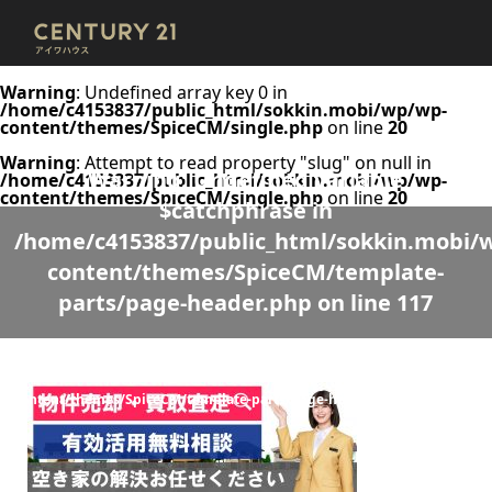
Warning
: Undefined array key 0 in
/home/c4153837/public_html/sokkin.mobi/wp/wp-
content/themes/SpiceCM/single.php
on line
20
Warning
: Attempt to read property "slug" on null in
Warning
: Undefined variable
/home/c4153837/public_html/sokkin.mobi/wp/wp-
content/themes/SpiceCM/single.php
on line
20
$catchphrase in
/home/c4153837/public_html/sokkin.mobi/
content/themes/SpiceCM/template-
parts/page-header.php
on line
117
Warning
: Undefined variable $desc in
/home/c4153837/public_html/sokkin.mobi/wp/wp-
content/themes/SpiceCM/template-parts/page-header.php
on line
118