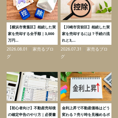
務
【横浜市青葉区】相続した実
【川崎市宮前区】相続した実
の
家を売却する全手順｜3,000
家を売却するには？手続の流
万円...
れと3,...
2026.08.01
家売るブロ
2026.07.31
家売るブロ
2
グ
グ
つ
【初心者向け】不動産売却後
金利上昇で不動産価格はどう
と
の確定申告のやり方｜必要書
変わる？売り時を見極めるポ