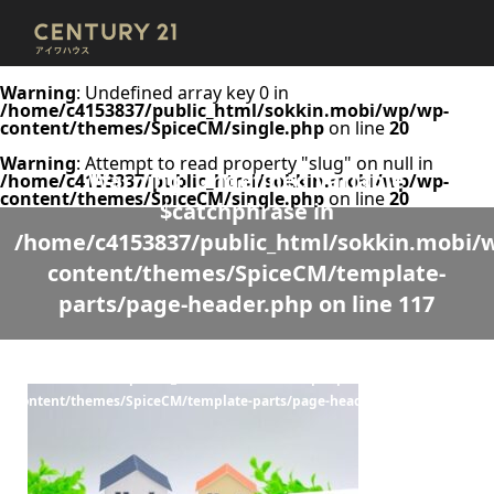
Warning
: Undefined array key 0 in
/home/c4153837/public_html/sokkin.mobi/wp/wp-
content/themes/SpiceCM/single.php
on line
20
Warning
: Attempt to read property "slug" on null in
Warning
: Undefined variable
/home/c4153837/public_html/sokkin.mobi/wp/wp-
content/themes/SpiceCM/single.php
on line
20
$catchphrase in
/home/c4153837/public_html/sokkin.mobi/
content/themes/SpiceCM/template-
parts/page-header.php
on line
117
Warning
: Undefined variable $desc in
/home/c4153837/public_html/sokkin.mobi/wp/wp-
content/themes/SpiceCM/template-parts/page-header.php
on line
118