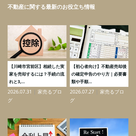
不動産に関する最新のお役立ち情報
の
【川崎市宮前区】相続した実
【初心者向け】不動産売却後
売
家を売却するには？手続の流
の確定申告のやり方｜必要書
れと3,...
類や手順...
2026.07.31
家売るブロ
2026.07.27
家売るブロ
2
グ
グ