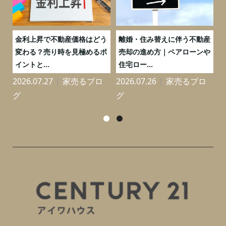
実
金利上昇で不動産価格はどう
離婚・住み替えに伴う不動産
0
変わる？売り時を見極めるポ
売却の進め方｜ペアローンや
イントと...
住宅ロー...
2026.07.27
家売るブロ
2026.07.26
家売るブロ
2
グ
グ