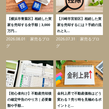
務
【横浜市青葉区】相続した実
【川崎市宮前区】相続した実
の
家を売却する全手順｜3,000
家を売却するには？手続の流
万円...
れと3,...
2026.08.01
家売るブロ
2026.07.31
家売るブロ
2
グ
グ
つ
【初心者向け】不動産売却後
金利上昇で不動産価格はどう
と
の確定申告のやり方｜必要書
変わる？売り時を見極めるポ
類や手順...
イントと...