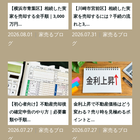
務
【横浜市青葉区】相続した実
【川崎市宮前区】相続した実
の
家を売却する全手順｜3,000
家を売却するには？手続の流
万円...
れと3,...
2026.08.01
家売るブロ
2026.07.31
家売るブロ
2
グ
グ
つ
【初心者向け】不動産売却後
金利上昇で不動産価格はどう
と
の確定申告のやり方｜必要書
変わる？売り時を見極めるポ
類や手順...
イントと...
2026.07.27
家売るブロ
2026.07.27
家売るブロ
2
グ
グ